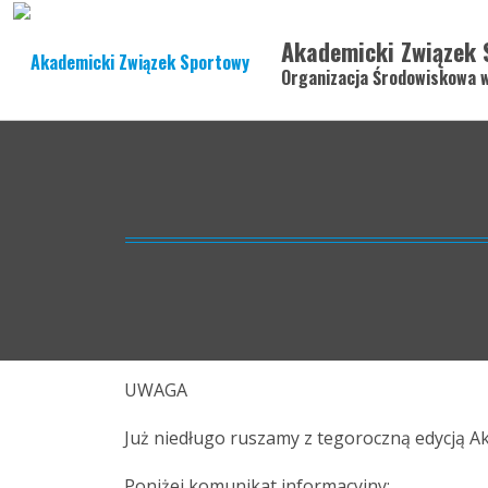
Akademicki Związek 
Organizacja Środowiskowa 
UWAGA
Już niedługo ruszamy z tegoroczną edycją Ak
Poniżej komunikat informacyjny: