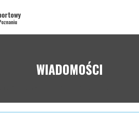
portowy
Poznaniu
WIADOMOŚCI
DOMOŚCI
O NAS
SEKCJE
KLUBY
SPORT
ST