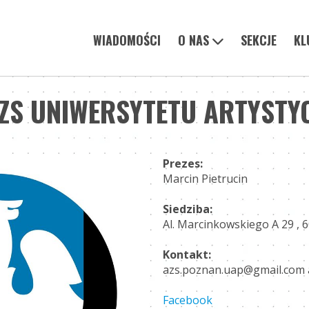
WIADOMOŚCI
O NAS
SEKCJE
KL
AZS UNIWERSYTETU ARTYSTY
Prezes:
Marcin Pietrucin
Siedziba:
Al. Marcinkowskiego A 29 , 
Kontakt:
azs.poznan.uap@gmail.com 
Facebook