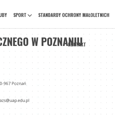
UBY
SPORT
STANDARDY OCHRONY MAŁOLETNICH
CZNEGO W POZNANIU
KONTAKT
60-967 Poznań
azs@uap.edu.pl