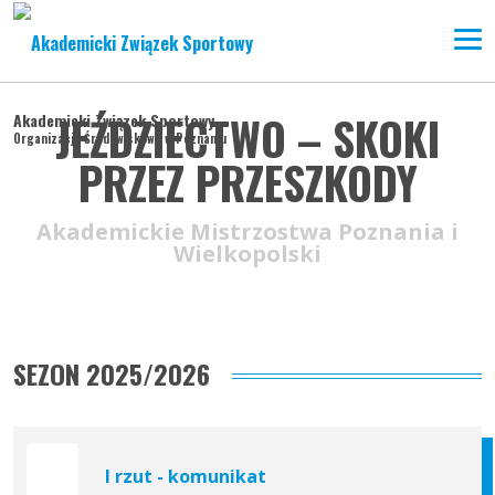
JEŹDZIECTWO – SKOKI
Akademicki Związek Sportowy
Organizacja Środowiskowa w Poznaniu
PRZEZ PRZESZKODY
Akademickie Mistrzostwa Poznania i
Wielkopolski
SEZON 2025/2026
I rzut - komunikat