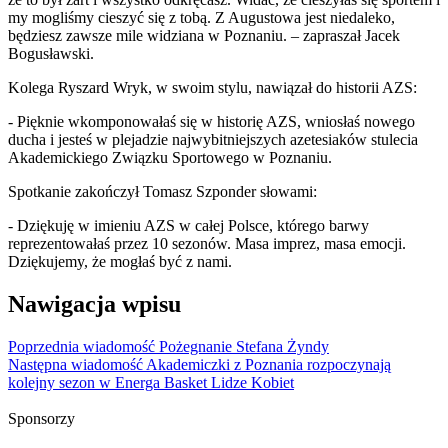
my mogliśmy cieszyć się z tobą. Z Augustowa jest niedaleko,
będziesz zawsze mile widziana w Poznaniu. – zapraszał Jacek
Bogusławski.
Kolega Ryszard Wryk, w swoim stylu, nawiązał do historii AZS:
- Pięknie wkomponowałaś się w historię AZS, wniosłaś nowego
ducha i jesteś w plejadzie najwybitniejszych azetesiaków stulecia
Akademickiego Związku Sportowego w Poznaniu.
Spotkanie zakończył Tomasz Szponder słowami:
- Dziękuję w imieniu AZS w całej Polsce, którego barwy
reprezentowałaś przez 10 sezonów. Masa imprez, masa emocji.
Dziękujemy, że mogłaś być z nami.
Nawigacja wpisu
Poprzednia wiadomość
Pożegnanie Stefana Żyndy
Następna wiadomość
Akademiczki z Poznania rozpoczynają
kolejny sezon w Energa Basket Lidze Kobiet
Sponsorzy