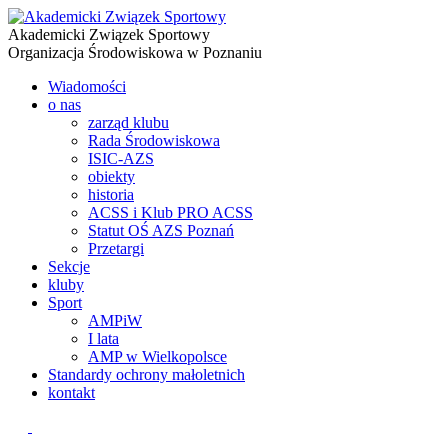
Akademicki Związek Sportowy
Organizacja Środowiskowa w Poznaniu
Wiadomości
o nas
zarząd klubu
Rada Środowiskowa
ISIC-AZS
obiekty
historia
ACSS i Klub PRO ACSS
Statut OŚ AZS Poznań
Przetargi
Sekcje
kluby
Sport
AMPiW
I lata
AMP w Wielkopolsce
Standardy ochrony małoletnich
kontakt