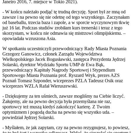
Janeiro 2016, 7. miejsce w Tokio 2021).
- W końcu należało podjąć tę trudną decyzję. Sport był ze mną od
zawsze i na pewno się nie odetnę od tego wszystkiego. Zaczynałam
od baseballu, trzecia baza i zapole, a w sporcie wyczynowym tkwię
już 16 lat. Podczas studiów zrobiłam kurs trenerski i teraz z tego
skorzystam, w końcu nie odmawia się mistrzowi olimpijskiemu. –
opowiadała wzruszona Asia.
W spotkaniu uczestniczyli przewodniczący Rady Miasta Poznania
Grzegorz Ganowicz, członek Zarządu Województwa
Wielkopolskiego Jacek Bogusławski, zastępca Prezydenta Jędrzej
Solarski, dyrektor Wydziału Sportu UMP dr Ewa Bąk,
przewodniczący Kapituły Nagrody Sportowej i Stypendium
Sportowego Miasta Poznania prof. Ryszard Wryk, prezes AZS
Poznań Tomasz Szponder, wiceprezes PZLA Tadeusz Osik oraz
wiceprezes WZLA Rafał Wieruszewski.
- Dziękujemy za ten uśmiech, zawsze mogliśmy na Ciebie liczyć.
Żałujemy, ale na pewno decyzja była przemyślana nie raz,
sportowcy też muszą kiedyś zakończyć karierę. Z Twoim
optymizmem i pogodą ducha na pewno się wszystko uda. –
powiedział Jędrzej Solarski.
- Myślałem, że jak zapytam, czy na pewno rezygnujesz, to powiesz,
że to był żart i wszystko odkręcasz. Widać, że cieszyłaś się sportem i