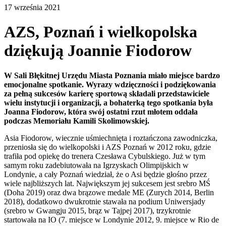
17 września 2021
AZS, Poznań i wielkopolska
dziękują Joannie Fiodorow
W Sali Błękitnej Urzędu Miasta Poznania miało miejsce bardzo
emocjonalne spotkanie. Wyrazy wdzięczności i podziękowania
za pełną sukcesów karierę sportową składali przedstawiciele
wielu instytucji i organizacji, a bohaterką tego spotkania była
Joanna Fiodorow, która swój ostatni rzut młotem oddała
podczas Memoriału Kamili Skolimowskiej.
Asia Fiodorow, wiecznie uśmiechnięta i roztańczona zawodniczka,
przeniosła się do wielkopolski i AZS Poznań w 2012 roku, gdzie
trafiła pod opiekę do trenera Czesława Cybulskiego. Już w tym
samym roku zadebiutowała na Igrzyskach Olimpijskich w
Londynie, a cały Poznań wiedział, że o Asi będzie głośno przez
wiele najbliższych lat. Największym jej sukcesem jest srebro MŚ
(Doha 2019) oraz dwa brązowe medale ME (Zurych 2014, Berlin
2018), dodatkowo dwukrotnie stawała na podium Uniwersjady
(srebro w Gwangju 2015, brąz w Tajpej 2017), trzykrotnie
startowała na IO (7. miejsce w Londynie 2012, 9. miejsce w Rio de