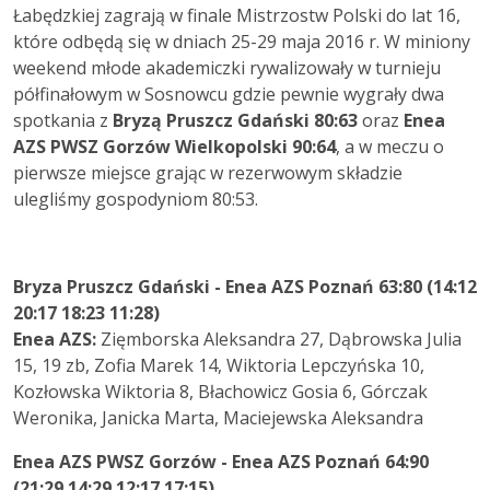
Łabędzkiej zagrają w finale Mistrzostw Polski do lat 16,
które odbędą się w dniach 25-29 maja 2016 r. W miniony
weekend młode akademiczki rywalizowały w turnieju
półfinałowym w Sosnowcu gdzie pewnie wygrały dwa
spotkania z
Bryzą Pruszcz Gdański 80:63
oraz
Enea
AZS PWSZ Gorzów Wielkopolski 90:64
, a w meczu o
pierwsze miejsce grając w rezerwowym składzie
ulegliśmy gospodyniom 80:53.
Bryza Pruszcz Gdański - Enea AZS Poznań 63:80 (14:12
20:17 18:23 11:28)
Enea AZS:
Zięmborska Aleksandra 27, Dąbrowska Julia
15, 19 zb, Zofia Marek 14, Wiktoria Lepczyńska 10,
Kozłowska Wiktoria 8, Błachowicz Gosia 6, Górczak
Weronika, Janicka Marta, Maciejewska Aleksandra
Enea AZS PWSZ Gorzów - Enea AZS Poznań 64:90
(21:29 14:29 12:17 17:15)