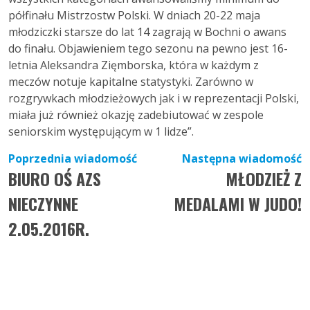
półfinału Mistrzostw Polski. W dniach 20-22 maja
młodziczki starsze do lat 14 zagrają w Bochni o awans
do finału. Objawieniem tego sezonu na pewno jest 16-
letnia Aleksandra Zięmborska, która w każdym z
meczów notuje kapitalne statystyki. Zarówno w
rozgrywkach młodzieżowych jak i w reprezentacji Polski,
miała już również okazję zadebiutować w zespole
seniorskim występującym w 1 lidze”.
Nawigacja
Poprzednia wiadomość
Następna wiadomość
BIURO OŚ AZS
MŁODZIEŻ Z
wpisu
NIECZYNNE
MEDALAMI W JUDO!
2.05.2016R.