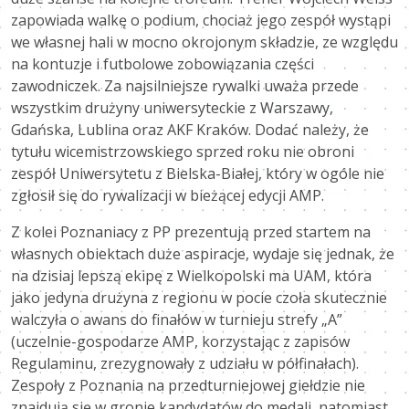
zapowiada walkę o podium, chociaż jego zespół wystąpi
we własnej hali w mocno okrojonym składzie, ze względu
na kontuzje i futbolowe zobowiązania części
zawodniczek. Za najsilniejsze rywalki uważa przede
wszystkim drużyny uniwersyteckie z Warszawy,
Gdańska, Lublina oraz AKF Kraków. Dodać należy, że
tytułu wicemistrzowskiego sprzed roku nie obroni
zespół Uniwersytetu z Bielska-Białej, który w ogóle nie
zgłosił się do rywalizacji w bieżącej edycji AMP.
Z kolei Poznaniacy z PP prezentują przed startem na
własnych obiektach duże aspiracje, wydaje się jednak, że
na dzisiaj lepszą ekipę z Wielkopolski ma UAM, która
jako jedyna drużyna z regionu w pocie czoła skutecznie
walczyła o awans do finałów w turnieju strefy „A”
(uczelnie-gospodarze AMP, korzystając z zapisów
Regulaminu, zrezygnowały z udziału w półfinałach).
Zespoły z Poznania na przedturniejowej giełdzie nie
znajdują się w gronie kandydatów do medali, natomiast