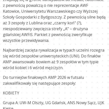
z pewnością powalczą o nie reprezentacje AWF
Katowice, Uniwersytetu Warszawskiego czy Wyższej
Szkoły Gospodarki z Bydgoszczy. Z pewnością silne będą
aż 3 zespoły z Lublina oraz „czarny koń” (?),
niespodziewany zwycięzca strefy „A” – drużyna
gdańskiej AWFiS. Parkiet z pewnością zweryfikuje
wszystkie przewidywania.
Najbardziej zacięta rywalizacja w typach uczelni rozegra
się wśród zespołów uniwersyteckich (UNI). Do finałów
AMP awansowało bowiem aż 9 zespołów w tym typie
wśród kobiet i 6 wśród mężczyzn.
Do turniejów finałowych AMP 2026 w futsalu
zakwalifikowały się następujące zespoły:
KOBIETY
Grupa A: UW-M Olszty, UG Gdańsk, ANS Nowy Sącz, UJK
Kielce