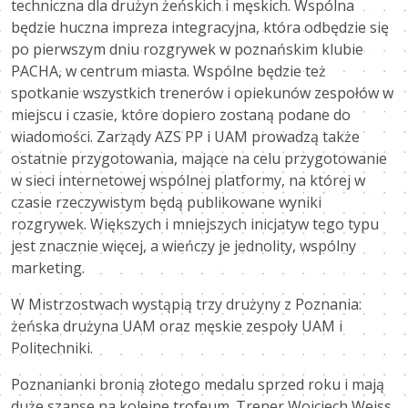
techniczna dla drużyn żeńskich i męskich. Wspólna
będzie huczna impreza integracyjna, która odbędzie się
po pierwszym dniu rozgrywek w poznańskim klubie
PACHA, w centrum miasta. Wspólne będzie też
spotkanie wszystkich trenerów i opiekunów zespołów w
miejscu i czasie, które dopiero zostaną podane do
wiadomości. Zarządy AZS PP i UAM prowadzą także
ostatnie przygotowania, mające na celu przygotowanie
w sieci internetowej wspólnej platformy, na której w
czasie rzeczywistym będą publikowane wyniki
rozgrywek. Większych i mniejszych inicjatyw tego typu
jest znacznie więcej, a wieńczy je jednolity, wspólny
marketing.
W Mistrzostwach wystąpią trzy drużyny z Poznania:
żeńska drużyna UAM oraz męskie zespoły UAM i
Politechniki.
Poznanianki bronią złotego medalu sprzed roku i mają
duże szanse na kolejne trofeum. Trener Wojciech Weiss