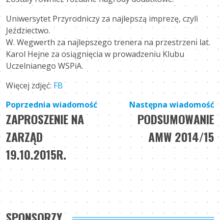
Uniwersytet Przyrodniczy za najlepszą imprezę, czyli
Jeździectwo.
W. Wegwerth za najlepszego trenera na przestrzeni lat.
Karol Hejne za osiągnięcia w prowadzeniu Klubu
Uczelnianego WSPiA.
Więcej zdjęć:
FB
Nawigacja
Poprzednia wiadomość
Następna wiadomość
ZAPROSZENIE NA
PODSUMOWANIE
wpisu
ZARZĄD
AMW 2014/15
19.10.2015R.
SPONSORZY