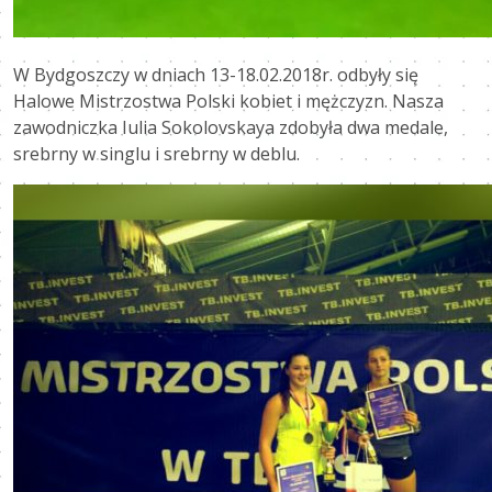
W Bydgoszczy w dniach 13-18.02.2018r. odbyły się
Halowe Mistrzostwa Polski kobiet i mężczyzn. Nasza
zawodniczka Iulia Sokolovskaya zdobyła dwa medale,
srebrny w singlu i srebrny w deblu.