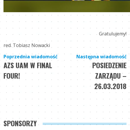
Gratulujemy!
red. Tobiasz Nowacki
Nawigacja
Poprzednia wiadomość
Następna wiadomość
AZS UAM W FINAL
POSIEDZENIE
wpisu
FOUR!
ZARZĄDU –
26.03.2018
SPONSORZY