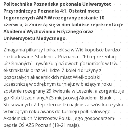
Politechnika Poznańska pokonała Uniwersytet
Przyrodniczy z Poznania 4:1. Ostatni mecz
tegorocznych AMPiW rozegrany zostanie 10
czerwca, a zmierzą się w nim kobiece reprezentacje
Akademii Wychowania Fizycznego oraz
Uniwersytetu Medycznego.
Zmagania piłkarzy i piłkarek są w Wielkopolsce bardzo
rozbudowane. Studenci z Poznania – 10 reprezentacji
uczelnianych – rywalizują na dwóch poziomach: w tzw.
ekstraklasie oraz w II lidze. Z kolei 4 drużyny z
pozostałych akademickich miast Wielkopolski
uczestniczą w odrębnym turnieju; w bieżącym roku
zostanie rozegrany 29 kwietnia w Lesznie, a zorganizuje
go Klub Uczelniany AZS miejscowej Akademii Nauk
Stosowanych. Z tej czternastki najlepsza szóstka uzyska
w bieżącym roku awans do turnieju półfinałowego
Akademickich Mistrzostw Polski. Jego gospodarzem
będzie OŚ AZS Poznań (19-21 maja).