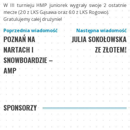
W III turnieju HMP juniorek wygrały swoje 2 ostatnie
mecze (2:0 z LKS Gąsawa oraz 6:0 z LKS Rogowo).
Gratulujemy całej drużynie!
Nawigacja
Poprzednia wiadomość
Następna wiadomość
POZNAŃ NA
JULIA SOKOŁOWSKA
wpisu
NARTACH I
ZE ZŁOTEM!
SNOWBOARDZIE –
AMP
SPONSORZY