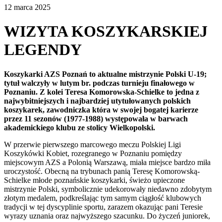
12 marca 2025
WIZYTA KOSZYKARSKIEJ
LEGENDY
Koszykarki AZS Poznań to aktualne mistrzynie Polski U-19;
tytuł walczyły w lutym br. podczas turnieju finałowego w
Poznaniu. Z kolei Teresa Komorowska-Schielke to jedna z
najwybitniejszych i najbardziej utytułowanych polskich
koszykarek, zawodniczka która w swojej bogatej karierze
przez 11 sezonów (1977-1988) występowała w barwach
akademickiego klubu ze stolicy Wielkopolski.
W przerwie pierwszego marcowego meczu Polskiej Ligi
Koszykówki Kobiet, rozegranego w Poznaniu pomiędzy
miejscowym AZS a Polonią Warszawą, miała miejsce bardzo miła
uroczystość. Obecną na trybunach panią Teresę Komorowską-
Schielke młode poznańskie koszykarki, świeżo upieczone
mistrzynie Polski, symbolicznie udekorowały niedawno zdobytym
złotym medalem, podkreślając tym samym ciągłość klubowych
tradycji w tej dyscyplinie sportu, zarazem okazując pani Teresie
wyrazy uznania oraz najwyższego szacunku. Do życzeń juniorek,