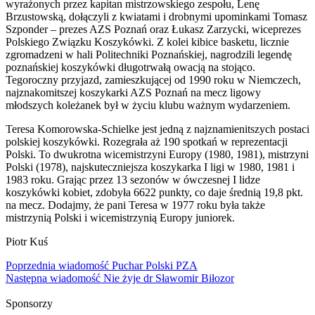
wyrażonych przez kapitan mistrzowskiego zespołu, Lenę
Brzustowską, dołączyli z kwiatami i drobnymi upominkami Tomasz
Szponder – prezes AZS Poznań oraz Łukasz Zarzycki, wiceprezes
Polskiego Związku Koszykówki. Z kolei kibice basketu, licznie
zgromadzeni w hali Politechniki Poznańskiej, nagrodzili legendę
poznańskiej koszykówki długotrwałą owacją na stojąco.
Tegoroczny przyjazd, zamieszkującej od 1990 roku w Niemczech,
najznakomitszej koszykarki AZS Poznań na mecz ligowy
młodszych koleżanek był w życiu klubu ważnym wydarzeniem.
Teresa Komorowska-Schielke jest jedną z najznamienitszych postaci
polskiej koszykówki. Rozegrała aż 190 spotkań w reprezentacji
Polski. To dwukrotna wicemistrzyni Europy (1980, 1981), mistrzyni
Polski (1978), najskuteczniejsza koszykarka I ligi w 1980, 1981 i
1983 roku. Grając przez 13 sezonów w ówczesnej I lidze
koszykówki kobiet, zdobyła 6622 punkty, co daje średnią 19,8 pkt.
na mecz. Dodajmy, że pani Teresa w 1977 roku była także
mistrzynią Polski i wicemistrzynią Europy juniorek.
Piotr Kuś
Nawigacja
Poprzednia wiadomość
Puchar Polski PZA
Następna wiadomość
Nie żyje dr Sławomir Biłozor
wpisu
Sponsorzy