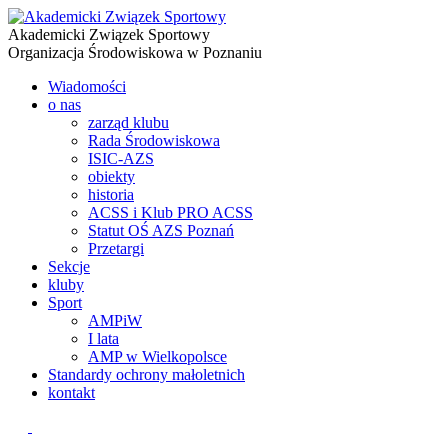
Akademicki Związek Sportowy
Organizacja Środowiskowa w Poznaniu
Wiadomości
o nas
zarząd klubu
Rada Środowiskowa
ISIC-AZS
obiekty
historia
ACSS i Klub PRO ACSS
Statut OŚ AZS Poznań
Przetargi
Sekcje
kluby
Sport
AMPiW
I lata
AMP w Wielkopolsce
Standardy ochrony małoletnich
kontakt