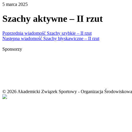
5 marca 2025
Szachy aktywne – II rzut
Nawigacja
Poprzednia wiadomość
Szachy szybkie – II rzut
Następna wiadomość
Szachy błyskawiczne – II rzut
wpisu
Sponsorzy
© 2026 Akademicki Związek Sportowy - Organizacja Środowiskow