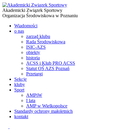
Akademicki Związek Sportowy
Organizacja Środowiskowa w Poznaniu
Wiadomości
o nas
zarząd klubu
Rada Środowiskowa
ISIC-AZS
obiekty
historia
ACSS i Klub PRO ACSS
Statut OŚ AZS Poznań
Przetargi
Sekcje
kluby
Sport
AMPiW
I lata
AMP w Wielkopolsce
Standardy ochrony małoletnich
kontakt