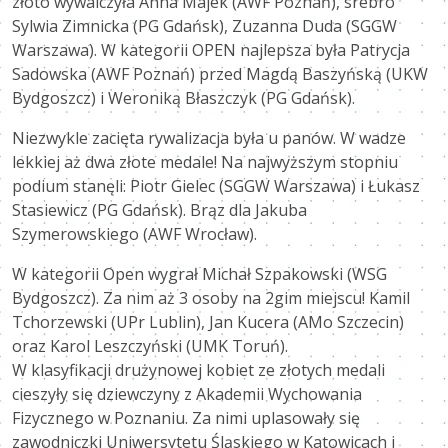
złoto wywalczyła Anna Majek (AWF Poznań), srebro
Sylwia Zimnicka (PG Gdańsk), Zuzanna Duda (SGGW
Warszawa). W kategorii OPEN najlepsza była Patrycja
Sadowska (AWF Poznań) przed Magdą Baszyńską (UKW
Bydgoszcz) i Weroniką Błaszczyk (PG Gdańsk).
Niezwykle zacięta rywalizacja była u panów. W wadze
lekkiej aż dwa złote medale! Na najwyższym stopniu
podium stanęli: Piotr Gielec (SGGW Warszawa) i Łukasz
Stasiewicz (PG Gdańsk). Brąz dla Jakuba
Szymerowskiego (AWF Wrocław).
W kategorii Open wygrał Michał Szpakowski (WSG
Bydgoszcz). Za nim aż 3 osoby na 2gim miejscu! Kamil
Tchorzewski (UPr Lublin), Jan Kucera (AMo Szczecin)
oraz Karol Leszczyński (UMK Toruń).
W klasyfikacji drużynowej kobiet ze złotych medali
cieszyły się dziewczyny z Akademii Wychowania
Fizycznego w Poznaniu. Za nimi uplasowały się
zawodniczki Uniwersytetu Śląskiego w Katowicach i