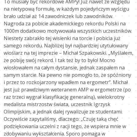
To musiały być rekordowe AMPy! Już nawet ze względu
na nietypową formułę, w każdym pojedyńczym wyścigu
brało udział aż 14 zawodniczek lub zawodników.
Nagroda za pobicie akademickiego rekordu Polski na
1000m dodatkowo motywowała wszystkich uczestników.
Niestety zabrakło tej wisienki na torcie i pobicia już
samego rekordu. Najbliżej był najbardziej utytułowany
wioślarz na tej imprezie – Michał Szpakowski. „Myślałem,
że pobiję swój rekord. I tak też by to było! Mocno
wiosłowałem na całym dystansie, jednak zaspałem na
samym starcie. Na pewno nie pomogło to, że spóźniony
i przez to rozkojarzony wpadłem na ergometr”. Michał
jest już prawdziwym weteranem AMP w ergometrze (po
raz trzeci wygrał klasyfikację generalną), wielokrotny
medalista mistrzostw świata, uczestnik Igrzysk
Olimpijskim, a jednak dalej rywalizuje ze studentami.
Oczywiście zapytaliśmy, dlaczego: „Czuję taką chęć
podziękowania uczelni z racji tego, że wspiera mnie w
zdobywaniu wykształcenia. Sporo pomaga w