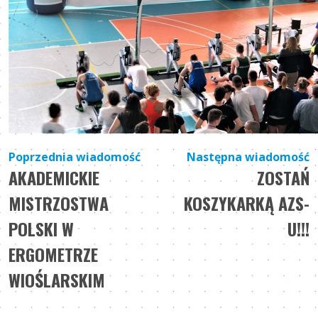
Nawigacja
Poprzednia wiadomość
Następna wiadomość
AKADEMICKIE
ZOSTAŃ
wpisu
MISTRZOSTWA
KOSZYKARKĄ AZS-
POLSKI W
U!!!
ERGOMETRZE
WIOŚLARSKIM