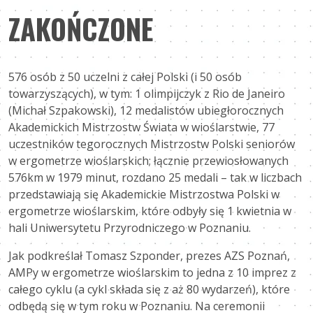
ZAKOŃCZONE
576 osób z 50 uczelni z całej Polski (i 50 osób
towarzyszących), w tym: 1 olimpijczyk z Rio de Janeiro
(Michał Szpakowski), 12 medalistów ubiegłorocznych
Akademickich Mistrzostw Świata w wioślarstwie, 77
uczestników tegorocznych Mistrzostw Polski seniorów
w ergometrze wioślarskich; łącznie przewiosłowanych
576km w 1979 minut, rozdano 25 medali – tak w liczbach
przedstawiają się Akademickie Mistrzostwa Polski w
ergometrze wioślarskim, które odbyły się 1 kwietnia w
hali Uniwersytetu Przyrodniczego w Poznaniu.
Jak podkreślał Tomasz Szponder, prezes AZS Poznań,
AMPy w ergometrze wioślarskim to jedna z 10 imprez z
całego cyklu (a cykl składa się z aż 80 wydarzeń), które
odbędą się w tym roku w Poznaniu. Na ceremonii