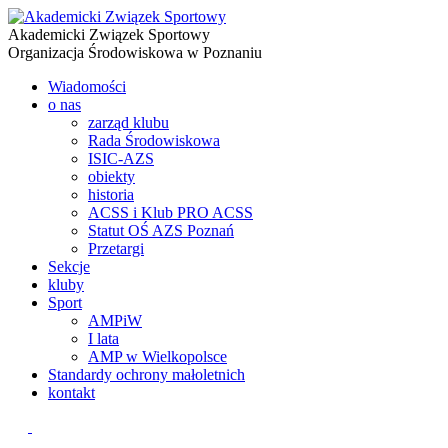
Akademicki Związek Sportowy
Organizacja Środowiskowa w Poznaniu
Wiadomości
o nas
zarząd klubu
Rada Środowiskowa
ISIC-AZS
obiekty
historia
ACSS i Klub PRO ACSS
Statut OŚ AZS Poznań
Przetargi
Sekcje
kluby
Sport
AMPiW
I lata
AMP w Wielkopolsce
Standardy ochrony małoletnich
kontakt