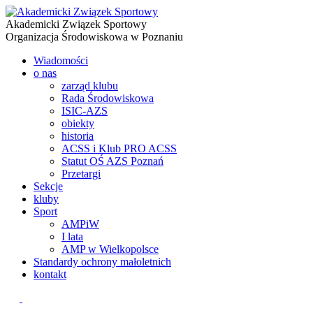
Akademicki Związek Sportowy
Organizacja Środowiskowa w Poznaniu
Wiadomości
o nas
zarząd klubu
Rada Środowiskowa
ISIC-AZS
obiekty
historia
ACSS i Klub PRO ACSS
Statut OŚ AZS Poznań
Przetargi
Sekcje
kluby
Sport
AMPiW
I lata
AMP w Wielkopolsce
Standardy ochrony małoletnich
kontakt