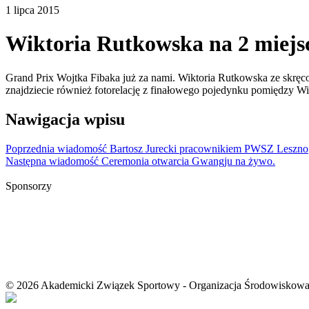
1 lipca 2015
Wiktoria Rutkowska na 2 miejs
Grand Prix Wojtka Fibaka już za nami. Wiktoria Rutkowska ze skręco
znajdziecie również fotorelację z finałowego pojedynku pomiędzy W
Nawigacja wpisu
Poprzednia wiadomość
Bartosz Jurecki pracownikiem PWSZ Leszno
Następna wiadomość
Ceremonia otwarcia Gwangju na żywo.
Sponsorzy
© 2026 Akademicki Związek Sportowy - Organizacja Środowiskow