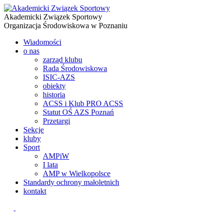
Akademicki Związek Sportowy
Organizacja Środowiskowa w Poznaniu
Wiadomości
o nas
zarząd klubu
Rada Środowiskowa
ISIC-AZS
obiekty
historia
ACSS i Klub PRO ACSS
Statut OŚ AZS Poznań
Przetargi
Sekcje
kluby
Sport
AMPiW
I lata
AMP w Wielkopolsce
Standardy ochrony małoletnich
kontakt