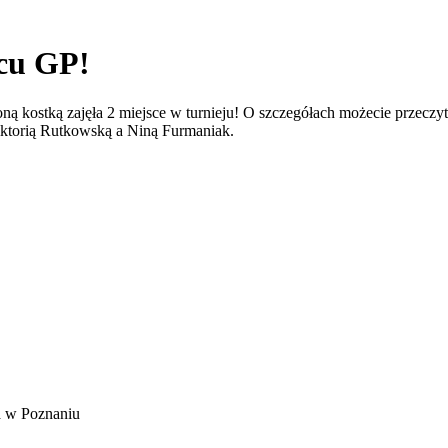
cu GP!
ną kostką zajęła 2 miejsce w turnieju! O szczegółach możecie przeczy
iktorią Rutkowską a Niną Furmaniak.
a w Poznaniu