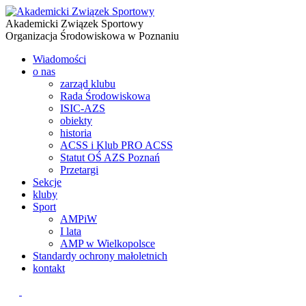
Akademicki Związek Sportowy
Organizacja Środowiskowa w Poznaniu
Wiadomości
o nas
zarząd klubu
Rada Środowiskowa
ISIC-AZS
obiekty
historia
ACSS i Klub PRO ACSS
Statut OŚ AZS Poznań
Przetargi
Sekcje
kluby
Sport
AMPiW
I lata
AMP w Wielkopolsce
Standardy ochrony małoletnich
kontakt