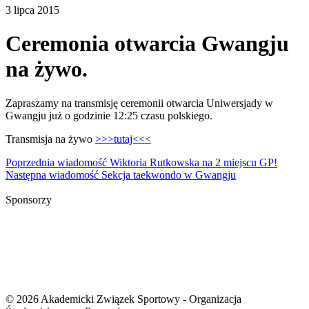
3 lipca 2015
Ceremonia otwarcia Gwangju
na żywo.
Zapraszamy na transmisję ceremonii otwarcia Uniwersjady w
Gwangju już o godzinie 12:25 czasu polskiego.
Transmisja na żywo
>>>tutaj<<<
Nawigacja
Poprzednia wiadomość
Wiktoria Rutkowska na 2 miejscu GP!
Następna wiadomość
Sekcja taekwondo w Gwangju
wpisu
Sponsorzy
© 2026 Akademicki Związek Sportowy - Organizacja